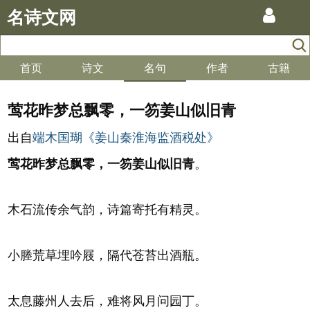
名诗文网
首页
诗文
名句
作者
古籍
莺花昨梦总飘零，一笏姜山似旧青
出自
端木国瑚《姜山秦淮海监酒税处》
莺花昨梦总飘零，一笏姜山似旧青
。
木石流传余气韵，诗篇寄托有精灵。
小塍荒草埋吟屐，隔代苍苔出酒瓶。
太息藤州人去后，难将风月问园丁。