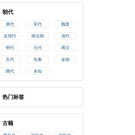
朝代
唐代
宋代
魏晋
近现代
南北朝
清代
明代
元代
两汉
五代
先秦
金朝
隋代
未知
热门标签
古籍