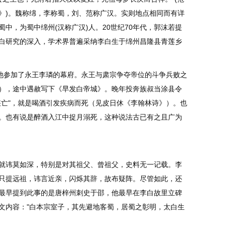
》)。魏称绵，李称蜀，刘、范称广汉。实则地点相同而有详
中，为蜀中绵州(汉称广汉)人。20世纪70年代，郭沫若提
着李白研究的深入，学术界普遍采纳李白生于绵州昌隆县青莲乡
他参加了永王李璘的幕府。永王与肃宗争夺帝位的斗争兵败之
），途中遇赦写下《早发白帝城》。晚年投奔族叔当涂县令
疾亡"，就是喝酒引发疾病而死（见皮日休《李翰林诗》）。也
。也有说是醉酒入江中捉月溺死，这种说法古已有之且广为
就讳莫如深，特别是对其祖父、曾祖父，史料无一记载。李
只提远祖，讳言近亲，闪烁其辞，故布疑阵。尽管如此，还
最早提到此事的是唐梓州刺史于邵，他最早在李白故里立碑
文内容："白本宗室子，其先避地客蜀，居蜀之彰明，太白生