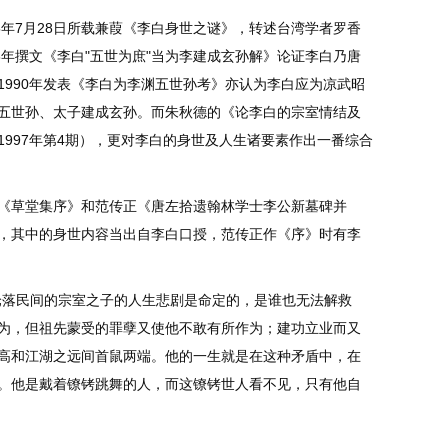
年7月28日所载兼葭《李白身世之谜》，转述台湾学者罗香
8年撰文《李白"五世为庶"当为李建成玄孙解》论证李白乃唐
1990年发表《李白为李渊五世孙考》亦认为李白应为凉武昭
五世孙、太子建成玄孙。而朱秋德的《论李白的宗室情结及
997年第4期），更对李白的身世及人生诸要素作出一番综合
草堂集序》和范传正《唐左拾遗翰林学士李公新墓碑并
，其中的身世内容当出自李白口授，范传正作《序》时有李
落民间的宗室之子的人生悲剧是命定的，是谁也无法解救
为，但祖先蒙受的罪孽又使他不敢有所作为；建功立业而又
高和江湖之远间首鼠两端。他的一生就是在这种矛盾中，在
。他是戴着镣铐跳舞的人，而这镣铐世人看不见，只有他自