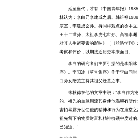
延至当代，才有《中国青年报》1985
林认为：李白乃李建成之后。韩维禄198
宗室，李建成玄孙。持同样观点的徐本立
王十二世孙、太祖李虎七世孙、高祖李渊
对其人生诸要素的影响》（《丝路学刊》1
考察和评价，以期接近历史本来面目。
李白的研究者们主要引据的是李阳冰《
序》。李阳冰《草堂集序》作于李白同时
白孙女陪范主持其祖父迁墓之事。
朱秋德在他的文章中说："李白作为沦
的。祖先的血脉周流其身使他渴望有所作
害怕暴露身世使他的精神和行为在庙堂之
祖先留下的物质财富和精神枷锁中度过的
己知道。"