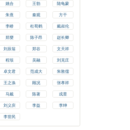
姚合
王勃
陆龟蒙
朱熹
秦观
方干
李峤
杜荀鹤
戴叔伦
郑燮
陈子昂
赵长卿
刘辰翁
郑谷
文天祥
程垓
吴融
刘克庄
卓文君
范成大
朱敦儒
王之涣
顾况
张孝祥
马戴
陈著
戎昱
刘义庆
李益
李绅
李世民