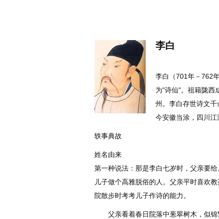
名诗文网
首页
诗文
名句
李白
李白（701年－7
为"诗仙"。祖籍陇西
州。李白存世诗文千
今安徽当涂，四川江
轶事典故
姓名由来
第一种说法：那是李白七岁时，父亲要给
儿子做个高雅脱俗的人。父亲平时喜欢教
院散步时考考儿子作诗的能力。
父亲看着春日院落中葱翠树木，似锦繁