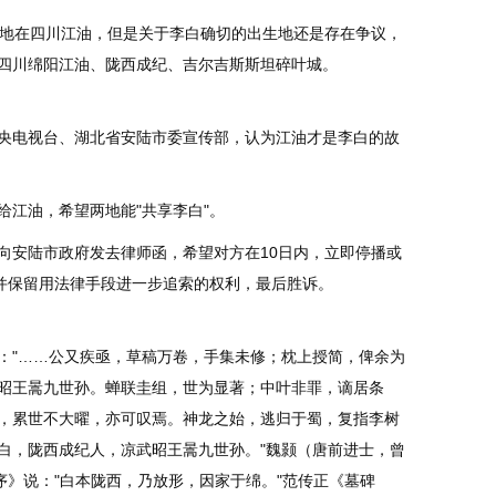
生地在四川江油，但是关于李白确切的出生地还是存在争议，
四川绵阳江油、陇西成纪、吉尔吉斯斯坦碎叶城。
函中央电视台、湖北省安陆市委宣传部，认为江油才是李白的故
给江油，希望两地能"共享李白"。
局向安陆市政府发去律师函，希望对方在10日内，立即停播或
，并保留用法律手段进一步追索的权利，最后胜诉。
："……公又疾亟，草稿万卷，手集未修；枕上授简，俾余为
昭王暠九世孙。蝉联圭组，世为显著；中叶非罪，谪居条
，累世不大曜，亦可叹焉。神龙之始，逃归于蜀，复指李树
太白，陇西成纪人，凉武昭王暠九世孙。"魏颢（唐前进士，曾
序》说："白本陇西，乃放形，因家于绵。"范传正《墓碑