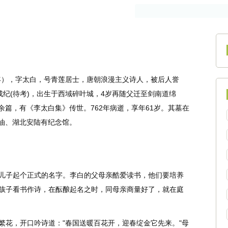
作者
古籍
62年），字太白，号青莲居士，唐朝浪漫主义诗人，被后人誉
成纪(待考)，出生于西域碎叶城，4岁再随父迁至剑南道绵
余篇，有《李太白集》传世。762年病逝，享年61岁。其墓在
油、湖北安陆有纪念馆。
儿子起个正式的名字。李白的父母亲酷爱读书，他们要培养
孩子看书作诗，在酝酿起名之时，同母亲商量好了，就在庭
花，开口吟诗道："春国送暖百花开，迎春绽金它先来。"母