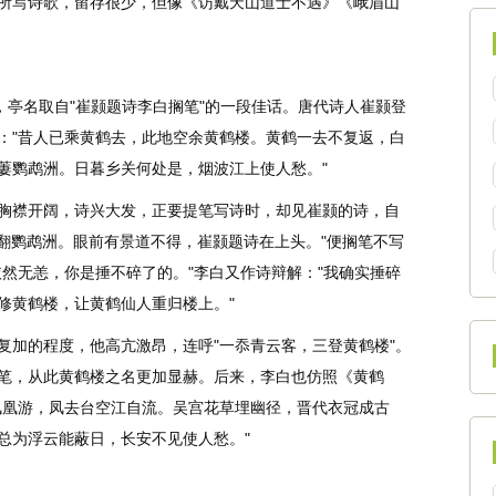
所写诗歌，留存很少，但像《访戴天山道士不遇》《峨眉山
，亭名取自"崔颢题诗李白搁笔"的一段佳话。唐代诗人崔颢登
："昔人已乘黄鹤去，此地空余黄鹤楼。黄鹤一去不复返，白
萋鹦鹉洲。日暮乡关何处是，烟波江上使人愁。"
襟开阔，诗兴大发，正要提笔写诗时，却见崔颢的诗，自
踢翻鹦鹉洲。眼前有景道不得，崔颢题诗在上头。"便搁笔不写
然无恙，你是捶不碎了的。"李白又作诗辩解："我确实捶碎
修黄鹤楼，让黄鹤仙人重归楼上。"
加的程度，他高亢激昂，连呼"一忝青云客，三登黄鹤楼"。
笔，从此黄鹤楼之名更加显赫。后来，李白也仿照《黄鹤
凤凰游，凤去台空江自流。吴宫花草埋幽径，晋代衣冠成古
总为浮云能蔽日，长安不见使人愁。"