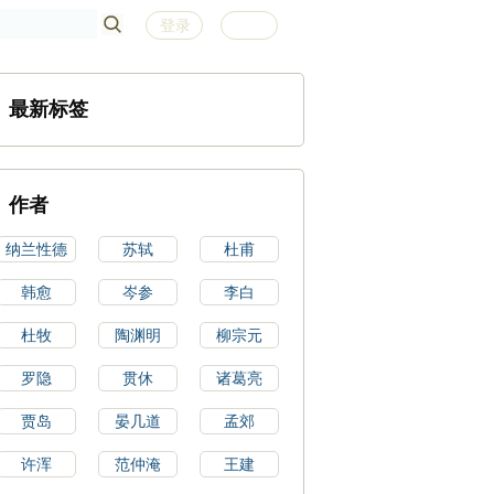
登录
注册
最新标签
作者
纳兰性德
苏轼
杜甫
韩愈
岑参
李白
杜牧
陶渊明
柳宗元
罗隐
贯休
诸葛亮
贾岛
晏几道
孟郊
许浑
范仲淹
王建