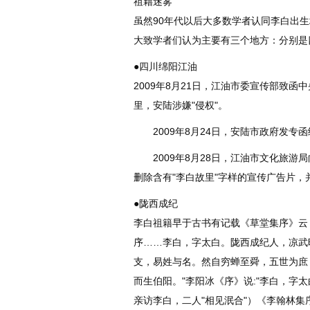
祖籍迷雾
虽然90年代以后大多数学者认同李白出
大致学者们认为主要有三个地方：分别是
●四川绵阳江油
2009年8月21日，江油市委宣传部致
里，安陆涉嫌"侵权"。
2009年8月24日，安陆市政府发专函
2009年8月28日，江油市文化旅游
删除含有"李白故里"字样的宣传广告片
●陇西成纪
李白祖籍早于古书有记载《草堂集序》云
序……李白，字太白。陇西成纪人，凉武
支，易姓与名。然自穷蝉至舜，五世为庶
而生伯阳。"李阳冰《序》说:"李白，字
亲访李白，二人"相见泯合"）《李翰林集