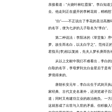
亲接着道："火烧叶林红霞落"。李白知
去。他走到正在盛开的李树花前，稍稍想
"白"——不正说出了李花的圣洁高雅吗
的名字，便为七岁的儿子取名为"李白"。
第二种说法：李阳冰的《草堂集》序中
梦。故生而名白，以太白字之"。范传正
君指天(李)枝以复姓，先夫人梦长庚而告
从以上文献中我们不难看出，李白的姓
白取的名字，李母梦到太白金星后于是有
梦境得来的。
唐朝长安元年，李白出生于武则天执政
家经典、古代文史名著外，还浏览诸子百
道；同时又有建功立业的政治抱负。一方
这就形成了出世与入世的矛盾。但积极入