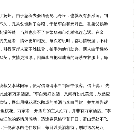
了扬州。由于急着去会稽会见元丹丘，也就没有多滞留。到
不久，孔巢父也到了会稽，于是李白和元丹丘、孔巢父畅游
剡溪等处，当然也少不了在繁华都市会稽流连忘返。在金
的失意者，情怀更加相投。每次游玩时，都尽情畅游，不计
，引得两岸人家不胜惊异，拍手为他们助兴。两人由于性格
默契，友情更深厚，因而李白把崔成甫的诗系在衣服上，每
陵叔父李冰阳家，便写信邀请李白到家中做客。信上说："先
?此处有万家酒店。"李白素好饮酒，又闻有如此美景，欣然应
款待，搬出用桃花潭水酿成的美酒与李白同饮，并笑着告诉
十里桃花。万家者，开酒店的主人姓万，并非有万家酒店。"李
被汪伦的盛情所感动，适逢春风桃李花开日，群山无处不飞
，汪伦留李白连住数日，每日以美酒相待，别时送名马八