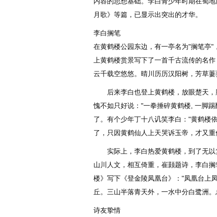
内容的思想基础。李白青少年时期在蜀地
月歌》等篇，已显示出突出的才华。
李白搁笔
在黄鹤楼公园东边，有一亭名为"搁笔亭"
上黄鹤楼赏景写下了一首千古流传的名作
云千载空悠悠。晴川历历汉阳树，芳草萋
后来李白也登上黄鹤楼，放眼楚天，胸
愧不如只好说："一拳捶碎黄鹤楼, 一脚
了。有个少年丁十八讥笑李白："黄鹤楼依
了，只因黄鹤仙人上天哭诉玉帝，才又重
实际上，李白热爱黄鹤楼，到了无以复
山川人文，相互倚重，崔颢题诗，李白搁
楼》写下《登金陵凤凰台》："凤凰台上
丘。三山半落青天外，一水中分白鹭洲。
诗友挚情