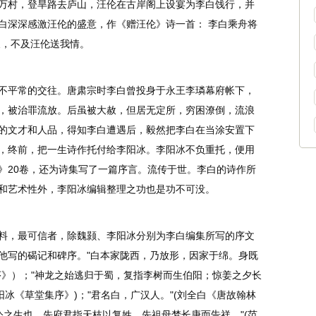
万村，登旱路去庐山，汪伦在古岸阁上设宴为李白饯行，并
白深深感激汪伦的盛意，作《赠汪伦》诗一首： 李白乘舟将
尺，不及汪伦送我情。
不平常的交往。唐肃宗时李白曾投身于永王李璘幕府帐下，
，被治罪流放。后虽被大赦，但居无定所，穷困潦倒，流浪
的文才和人品，得知李白遭遇后，毅然把李白在当涂安置下
，终前，把一生诗作托付给李阳冰。李阳冰不负重托，便用
》20卷，还为诗集写了一篇序言。流传于世。李白的诗作所
和艺术性外，李阳冰编辑整理之功也是功不可没。
料，最可信者，除魏颢、李阳冰分别为李白编集所写的序文
他写的碣记和碑序。"白本家陇西，乃放形，因家于绵。身既
序》）；"神龙之始逃归于蜀，复指李树而生伯阳；惊姜之夕长
阳冰《草堂集序》)；"君名白，广汉人。"(刘全白《唐故翰林
.公之生也，先府君指天枝以复姓，先祖母梦长庚而告祥。"(范