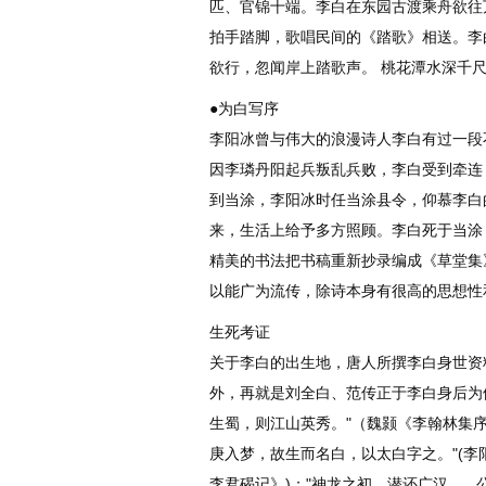
匹、官锦十端。李白在东园古渡乘舟欲往
拍手踏脚，歌唱民间的《踏歌》相送。李
欲行，忽闻岸上踏歌声。 桃花潭水深千
●为白写序
李阳冰曾与伟大的浪漫诗人李白有过一段
因李璘丹阳起兵叛乱兵败，李白受到牵连
到当涂，李阳冰时任当涂县令，仰慕李白
来，生活上给予多方照顾。李白死于当涂
精美的书法把书稿重新抄录编成《草堂集
以能广为流传，除诗本身有很高的思想性
生死考证
关于李白的出生地，唐人所撰李白身世资
外，再就是刘全白、范传正于李白身后为
生蜀，则江山英秀。"（魏颢《李翰林集
庚入梦，故生而名白，以太白字之。"(李
李君碣记》)；"神龙之初，潜还广汉。..