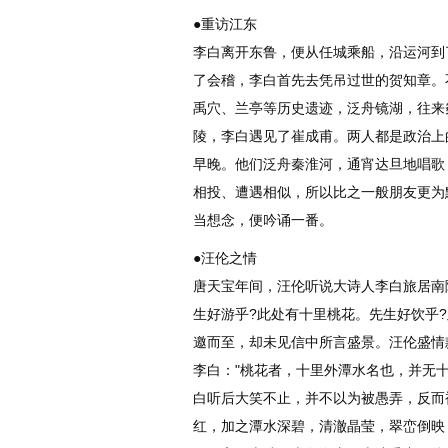
●重访江东
李白离开东鲁，便从任城乘船，沿运河到
了会稽，李白首先去凭吊过世的贺知章。
禹穴、兰亭等历史遗迹，泛舟镜湖，往来
陵，李白遇见了崔成甫。两人都是政治上
早晚。他们泛舟秦淮河，通宵达旦地唱歌
相投、遭遇相似，所以比之一般朋友更为
当想念，便吟诵一番。
●汪伦之情
唐天宝年间，汪伦听说大诗人李白旅居南
生好游乎?此处有十里桃花。先生好饮乎
邀而至，却未见信中所言盛景。汪伦盛情
李白："桃花者，十里外潭水名也，并无
白听后大笑不止，并不以为被愚弄，反而
红，加之潭水深碧，清澈晶莹，翠峦倒映