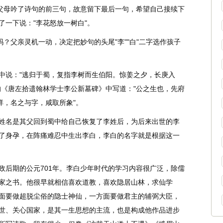
道父母吟了诗句的前三句，故意留下最后一句，希望自己接续下
了一下说："李花怒放一树白"。
？父亲灵机一动，决定把妙句的头尾"李""白"二字选作孩子
说："逃归于蜀，复指李树而生伯阳。惊姜之夕，长庚入
的《唐左拾遗翰林学士李公新墓碑》中写道："公之生也，先府
祥，名之与字，咸取所象"。
名是其父回到蜀中给自己恢复了李姓后，为后来出世的李
了身孕，在阵痛难忍中生出李白，李白的名字就是根据这一
后期的公元701年。李白少年时代的学习内容很广泛，除儒
家之书。他很早就相信喜欢道教，喜欢隐居山林，求仙学
面要做超脱尘俗的隐士神仙，一方面要做君主的辅弼大臣，
世、关心国家，是其一生思想的主流，也是构成他作品进步