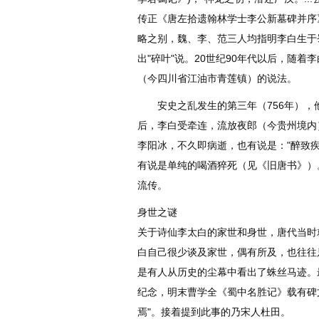
传正《唐左拾遗翰林学士李公新墓碑并序
略之别，魏、李、范三人均指明李白生于蜀
出"碎叶"说。20世纪90年代以后，随
（今四川省江油市青莲镇）的说法。
安史之乱发生的第三年（756年），
后，李白受牵连，流放夜郎（今贵州境内
李阳冰，不久即病逝，也有说是："醉致
有说是单纯的喝酒猝死（见《旧唐书》）
流传。
身世之谜
关于诗仙李太白的家世和身世，唐代当时
白自己很少谈及家世，偶有所及，也往往
是有人从历史的尘幕中看出了蛛丝马迹。
纪念，明末曹学全《蜀中名胜记》载有碑
焉"。接着提到此事的乃宋人杜田。