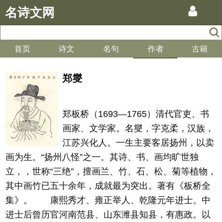
名诗文网
首页
诗文
名句
作者
古籍
郑燮
郑板桥（1693—1765）清代官吏、书
画家、文学家。名燮，字克柔，汉族，
江苏兴化人。一生主要客居扬州，以卖
画为生。“扬州八怪”之一。其诗、书、画均旷世独
立，，世称“三绝”，擅画兰、竹、石、松、菊等植物，
其中画竹已五十余年，成就最为突出。著有《板桥全
集》。 康熙秀才、雍正举人、乾隆元年进士。中
进士后曾历官河南范县、山东潍县知县，有惠政。以