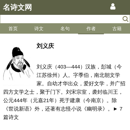
名诗文网
首页
诗文
名句
作者
古籍
刘义庆
刘义庆（403—444）汉族，彭城（今
江苏徐州）人。字季伯，南北朝文学
家。自幼才华出众，爱好文学，并广招
四方文学之士，聚于门下。刘宋宗室，袭封临川王，
公元444年（元嘉21年）死于建康（今南京）。除
《世说新语》外，还著有志怪小说《幽明录》。► 7
篇诗文